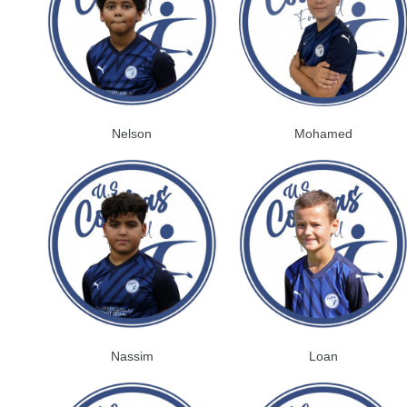
Nelson
Mohamed
Nassim
Loan