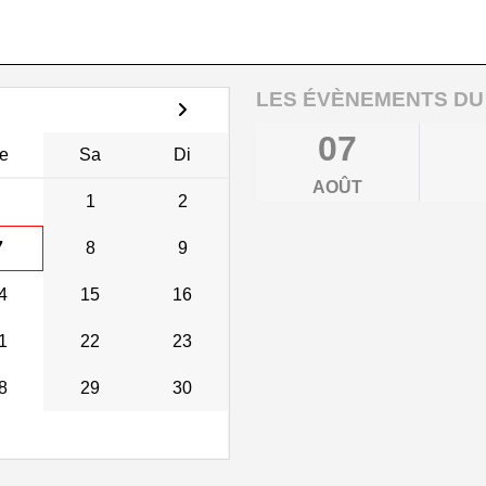
LES ÉVÈNEMENTS DU
07
e
Sa
Di
AOÛT
1
2
7
8
9
4
15
16
1
22
23
8
29
30