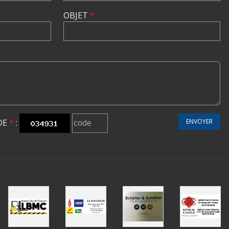
OBJET
*
DE
*
:
ENVOYER