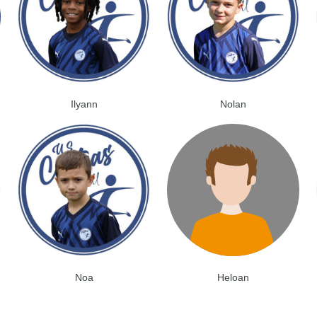
Ilyann
Nolan
Noa
Heloan